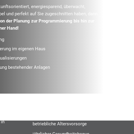
unftsorientiert, energiesparend, überwacht,
l und perfekt auf Sie zugeschnitten haben, dann
on der Planung zur Programmierung bis hin zur
ner Hand!
ng
erung im eigenen Haus
sualisierungen
ung bestehender Anlagen
 in
betriebliche Altersvorsorge
jährlicher Gesundheitsbonus