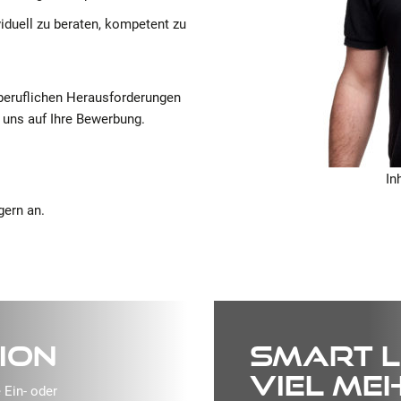
viduell zu beraten, kompetent zu
 beruflichen Herausforderungen
n uns auf Ihre Bewerbung.
In
gern an.
ION
SMART L
viel me
 Ein- oder