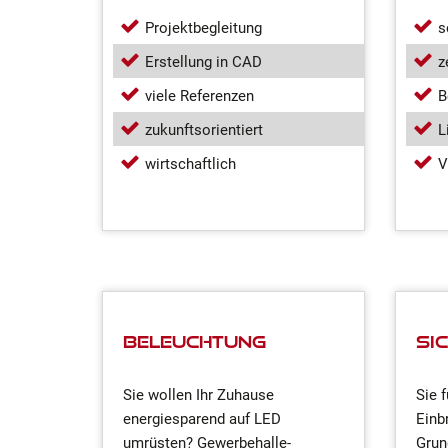
Projektbegleitung
s
Erstellung in CAD
z
viele Referenzen
B
zukunftsorientiert
L
wirtschaftlich
V
Beleuchtung
Si
Sie wollen Ihr Zuhause
Sie 
energiesparend auf LED
Einb
umrüsten? Gewerbehalle-
Grun