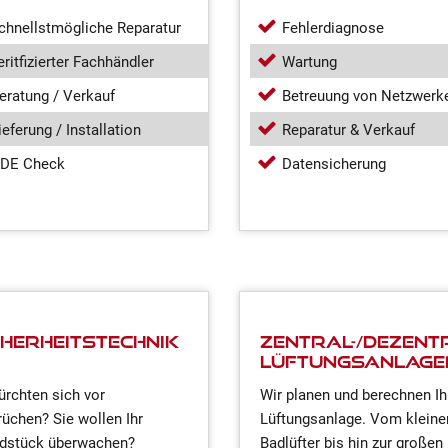
chnellstmögliche Reparatur
Fehlerdiagnose
eritfizierter Fachhändler
Wartung
eratung / Verkauf
Betreuung von Netzwerk
ieferung / Installation
Reparatur & Verkauf
DE Check
Datensicherung
cherheitstechnik
Zentral-/Dezent
Lüftungsanlage
fürchten sich vor
Wir planen und berechnen Ih
rüchen? Sie wollen Ihr
Lüftungsanlage. Vom kleine
dstück überwachen?
Badlüfter bis hin zur großen