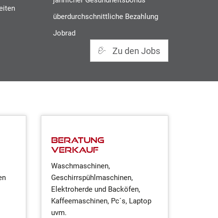
eiten
überdurchschnittliche Bezahlung
Jobrad
Zu den Jobs
Beratung
Verkauf
Waschmaschinen,
en
Geschirrspühlmaschinen,
Elektroherde und Backöfen,
Kaffeemaschinen, Pc´s, Laptop
uvm.